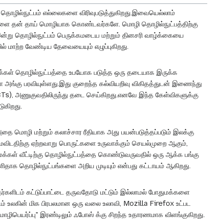
ு. தொழில்நுட்பம் எல்லைகளை விரிவுபடுத்துகிறது.இவையெல்லாம்
ழிகளை தன் தாய் மொழியாக கொண்டவர்களே. மொழி தொழில்நுட்பத்திற்கு
இன்று தொழில்நுட்பம் பெருக்கமடைய மற்றும் தினசரி வாழ்க்கையை
ல் மாற்ற வேண்டிய தேவையையும் எழுப்புகிறது.
மக்கள் தொழில்நுட்பத்தை உபயோக படுத்த ஒரு தடையாக இருக்க
றதோ அங்கு பரவியுள்ளது.இது குறைந்த கல்வியறிவு விகிதத்துடன் இணைந்து
CTs), அணுகுவதிலிருந்து தடை செய்கிறது.எனவே இந்த கேள்விகளுக்கு
ுகிறது.
அதை மொழி மற்றும் கலாச்சார ரீதியாக அது பயன்படுத்தப்படும் இலக்கு
ிடதிற்கு ஏற்றவாறு பொருட்களை உருவாக்கும் செயல்முறை ஆகும்,
்கள் வீட்டிற்கு தொழில்நுட்பத்தை கொண்டுவருவதில் ஒரு ஆக்க பங்கு
ிதாக தொழில்நுட்பங்களை அறிய முடியும் என்பது கட்டாயம் ஆகிறது.
ர்களிடம் கட்டுப்பாட்டை தருவதோடு மட்டும் இல்லாமல் போதுமக்களை
் உலகின் மிக பிரபலமான ஒரு வலை உலாவி, Mozilla Firefox உட்பட
 மொழிபெயர்ப்பு" இரண்டிலும் ஃபோஸ் க்கு சிறந்த உதாரணமாக விளங்குகிறது.