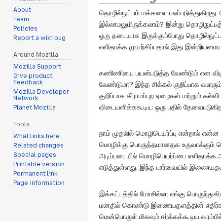
About
தொழில்நுட்பம் மக்களை பலப்படுத்துகிறது.
Team
இல்லாமலுமிருக்கலாம்? இன்று தொழிநுட்ப
Policies
ஒரு தடையாக இருக்கும்போது தொழில்நுட்பத
Report a wiki bug
எளிதாக்க முயற்சிப்பதால் இது இன்றியமைய
Around Mozilla
Mozilla Support
கணிணியை பயன்படுத்த வேண்டும் என விரு
Give product
Feedback
வேண்டுமா? இந்த சிக்கல் குறிப்பாக வளரும
Mozilla Developer
குறிப்பாக கிராமப்புற ஏழைகள் மற்றும் 
Network
விடையளிக்ககூடிய ஒரு பதில் தேவைபடுகிறத
Planet Mozilla
Tools
நாம் முதலில் மொழிபெயர்ப்பு என்றால் என்
What links here
மொழிக்கு பொருத்தமானதக உருவாக்கும் ச
Related changes
Special pages
அடிப்படையில் மொழிபெயர்ப்பை எளிதாக்க.
Printable version
எடுத்துள்ளது. இந்த பார்வையில் இணையதள
Permanent link
Page information
இக்கட்டத்தில் மோசில்லா எங்கு பொருந்து
மனதில் கொண்டு இணையதளத்தின் எதிர்காலத
மென்பொருள் மிகவும் ஈர்க்கக்கூடிய வரம்பி