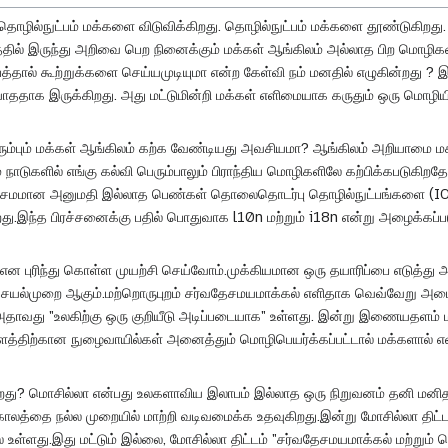
 தொழில்நுட்பம் மக்களை விடுவிக்கிறது. தொழில்நுட்பம் மக்களை தூண்டுகிறத
த்தில் இருந்து அறிவை பெற நினைக்கும் மக்கள் ஆங்கிலம் அல்லாத பிற மொ
்தால் கூற்றுக்களை செய்யமுடியுமா என்ற கேள்வி நம் மனதில் எழுகின்றது ? 
ாததாக இருக்கிறது. அது மட்டுமின்றி மக்கள் எளிமையாக கருதும் ஒரு மொழியி
ம்பும் மக்கள் ஆங்கிலம் கற்க வேண்டியது அவசியமா? ஆங்கிலம் அறியாமை 
் நாடுகளில் எங்கு கல்வி பெரும்பாலும் பிராந்திய மொழிகளிலே கற்பிக்கபடுகி
கல்வி சமமான அனுமதி இல்லாத பெண்கள் தொலைதொடர்பு தொழில்நுட்பங்களை (I
ு.இந்த பிரச்சனைக்கு பதில் பொதுவாக l10n மற்றும் i18n என்று அழைக்கப்பட
ன என புரிந்து கொள்ள முயற்சி செய்வோம்.முக்கியமான ஒரு தயாரிப்பை எடுத்து 
ெயல்முறை ஆகும்.மற்றொருபுறம் சர்வதேசமயமாக்கல் எளிதாக வெவ்வேறு அமைவ
அதாவது "உலகிற்கு ஒரு குறியீடு அடிப்படையாக" உள்ளது. இன்று இணையதளம் மக
த்திற்கான நுழைவாயில்கள் அனைத்தும் மொழிபெயர்க்கப்பட்டால் மக்களால் எள
கிறது? மொசில்லா என்பது உலகளாவிய இலாபம் இல்லாத ஒரு நிறுவனம் தனி மனித
்தை நல்ல முறையில் மாற்றி வடிவமைக்க உதவுகிறது.இன்று மோசில்லா திட்டம
ல் உள்ளது.இது மட்டும் இல்லை, மோசில்லா திட்டம் "சர்வதேசமயமாக்கல் மற்றும்