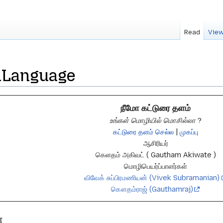
Read
View
aLanguage
நீமோ கட்டுரை தளம்
உங்கள் மொழியில் மொசில்லா ?
கட்டுரை தளம் செல்ல
|
முகப்பு
ஆசிரியர்
கெளதம் அகிவட் ( Gautham Akiwate )
மொழிபெயர்ப்பாளர்கள்
விவேக் சுப்பிரமணியன் (Vivek Subramanian)
கௌதம்ராஜ் (Gauthamraj)
ா