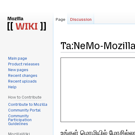
Page
Discussion
Ta:NeMo-Mozill
Main page
Jump
Jump
Product releases
to
to
New pages
navigation
search
Recent changes
Recent uploads
Help
How to Contribute
Contribute to Mozilla
Community Portal
Community
Participation
Guidelines
உங்கள் மொழியில் மோசில்ல
MozillaWiki