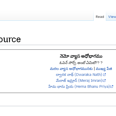
Read
View
ource
నెమో వ్యాస అధోభాగము
ఓపెన్ సోర్స్ అంటే ఏమిటి?? ?
మరల వ్యాస అధోభాగమునకు
|
ముఖ్య పేజి
ద్వారక నాథ్ (Dwaraka Nath)
మేరాజ్ ఇమ్రాన్ (Meraj Imran)
హేమ భాను ప్రియ (Hema Bhanu Priya)