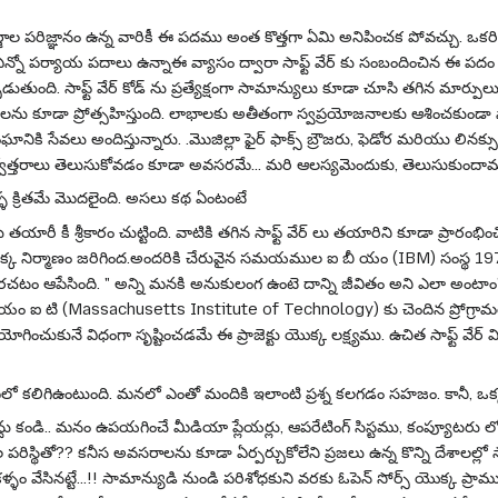
ంతర్జాల పరిజ్ఞానం ఉన్న వారికీ ఈ పదము అంత కొత్తగా ఏమి అనిపించక పోవచ్చు. ఒక
 ఎన్నో పర్యాయ పదాలు ఉన్నాఈ వ్యాసం ద్వారా సాఫ్ట్ వేర్ కు సంబందించిన ఈ పదం 
్పడుతుంది. సాఫ్ట్ వేర్ కోడ్ ను ప్రత్యేక్షంగా సామాన్యులు కూడా చూసి తగిన మార్
ను కూడా ప్రోత్సహిస్తుంది. లాభాలకు అతీతంగా స్వప్రయోజనాలకు ఆశించకుండా సా
నికి సేవలు అందిస్తున్నారు. .మొజిల్లా ఫైర్ ఫాక్స్ బ్రౌజరు, ఫెడోర మరియు లినక
పూర్వోత్తరాలు తెలుసుకోవడం కూడా అవసరమే... మరి ఆలస్యమెందుకు, తెలుసుకుంద
్ళ క్రితమే మొదలైంది. అసలు కథ ఏంటంటే
యారీ కీ శ్రీకారం చుట్టింది. వాటికి తగిన సాఫ్ట్ వేర్ లు తయారిని కూడా ప్రా
క్క నిర్మాణం జరిగింద.అందరికి చేరువైన సమయముల ఐ బీ యం (IBM) సంస్థ 1970 లో
బరచటం ఆపేసింది. " అన్ని మనకి అనుకులంగ ఉంటె దాన్ని జీవితం అని ఎలా అంట
యం ఐ టి (Massachusetts Institute of Technology) కు చెందిన ప్రోగ్రామరు రిచార
ోగించుకునే విధంగా సృష్టించడమే ఈ ప్రాజెక్టు యొక్క లక్ష్యము. ఉచిత సాఫ్ట్ వే
మీలో కలిగిఉంటుంది. మనలో ఎంతో మందికి ఇలాంటి ప్రశ్న కలగడం సహజం. కానీ, ఒక్క
ు కండి.. మనం ఉపయగించే మీడియా ప్లేయర్లు, ఆపరేటింగ్ సిస్టము, కంప్యూటరు లో 
రిస్థితో?? కనీస అవసరాలను కూడా ఏర్పర్చుకోలేని ప్రజలు ఉన్న కొన్ని దేశాలల్లో స
సినట్టే...!! సామాన్యుడి నుండి పరిశోధకుని వరకు ఓపెన్ సోర్స్ యొక్క ప్ర