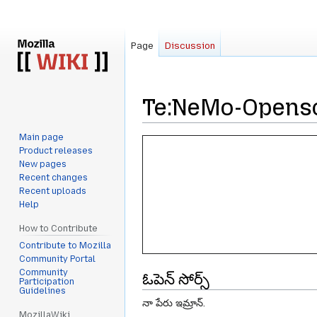
Page
Discussion
Te:NeMo-Opens
Main page
Jump
Jump
Product releases
to
to
New pages
navigation
search
Recent changes
Recent uploads
Help
How to Contribute
Contribute to Mozilla
Community Portal
Community
ఓపెన్ సోర్స్
Participation
Guidelines
నా పేరు ఇమ్రాన్.
MozillaWiki