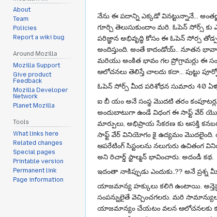
About
నేను ఈ పదాన్ని ఎక్కడో వినట్టున్నానే... అ
Team
గూర్చి తెలుసుకుందాం మరి. ఓపెన్ సోర్స్ కు
Policies
పరిజ్ఞాన అభివృద్ధి కోసం ఈ ఓపెన్ సోర్స తోడ
Report a wiki bug
అందిస్తుంది. అంతే కాదండోయ్.. నూతన భావాల
Around Mozilla
మరియు అంకిత భావం గల ప్రోగ్రామర్లు ఈ సంఘా
Mozilla Support
ఆలోచనలు తెలిస్తే చాలదు కదా... పుట్టు 
Give product
Feedback
ఓపెన్ సోర్స్ మీద పరిశోధన సుమారు 40 ఏళ
Mozilla Developer
Network
ఐ బీ యం అనే సంస్థ మొదటి తరం కంపూటర్లు త
Planet Mozilla
అందుబాటుగా ఉండే విధంగ ఈ సాఫ్ట్ వేర్ యొ
Tools
మార్పులు, అభిప్రాయ సేకరణ కు ఆసక్తి కన
సాఫ్ట్ వేర్ వినియోగం కై ఉద్యమం మొదలైంది. 
What links here
Related changes
ఆపరేటింగ్ సిస్టంలను నలుగురు ఉచితంగ వినియ
Special pages
అని రిచార్డ్ స్టాల్మన్ భావించారు. అదండీ కథ.
Printable version
ఇదంతా నాకిప్పుడు ఎందుకు..?? అనే ప్రశ్న 
Permanent link
Page information
యాజమాన్య హక్కులు కలిగి ఉంటాయి. అన్తెన్ద
సంపన్నులైతే వెచ్చించగలరు. మరి సామాన్యుల ప
యాజమాన్యం చేయటం వలన ఆలోచనలకు కళ్ళం వే