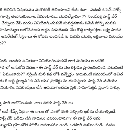
రికి తెలిసిన విషయము మరొకరికీ తెలియాలని లేదు కదా... పదండీ ఓపెన్ సోర్స్
గూర్చి తెలుసుకుందాం. ఏమంటారు... మొదలేడ్దామా ?? సంయుక్త సాఫ్ట్ వేర్
పులు చేర్పులు చేసి మరల వినియోగించుకునే సువర్ణవకాశం ఓపెన్ సోర్స్ మనకు
మాన్యుల ఆలోచనలకు అద్దం పడుతుంది. వేల కొద్ది కార్యకర్తలు లక్ష్య సాధన
్సు ఆపరేటింగ్ సిస్టం లు ఈ కోవకు చెందినవే. ఓ మనిషి యొక్క లక్షణాలు మరియు
ామ??
రంభించింది. అందరు ఉచితంగా వినియోగించుకునే లాగ మరియు అందరికి
 అనుకోని విధంగా ఈ సాఫ్ట్ వేర్ కు వెల కట్టడం ప్రారంభించింది. ఎటువంటి
ాం", ఏమంటారు?? సర్లెండి మన కథ లోకి వచ్చేద్దం. అటువంటి సమయంలో ఉచిత
్డ్ స్టాల్మన్ “జి ఎన్ యు” ప్రాజెక్టు ను తలపెట్టారు. సాఫ్ట్ వేర్ మరియు
ర్ వినియోగం, సవరింపులు చేసి ఉపయోగించడం ప్రతి సామాన్యుడి ప్రధాన హక్కు
 సారి ఆలోచించండి. చాల వరకు సాఫ్ట్ వేర్ లు
ఆడే గేమ్స్ ఏదైనా ఈ కాలం లో ఎంతో కొంత వెచ్చించి ఖరీదు చేయాల్సిందే.
ాఫ్ట్ వేర్ ఖరీదు చేసే నాధులు ఎవరుంటారు?? ఈ సాఫ్ట్ వేర్ లను
ాముఖ్యతని గ్రహిచలేక పోయే అవకాశము ఉంది. ఒకసారి ఊహించండి.. మనం